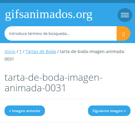
gifsanimados.org
Togg
navi
Inicio
/
T
/
Tartas de Boda
/ tarta-de-boda-imagen-animada-
0031
tarta-de-boda-imagen-
animada-0031
« Imagen anterior
Siguiente imagen »