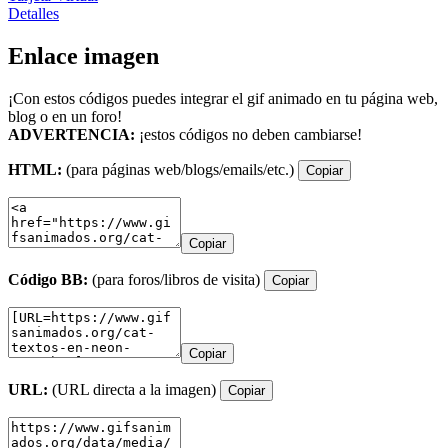
Detalles
Enlace imagen
¡Con estos códigos puedes integrar el gif animado en tu página web,
blog o en un foro!
ADVERTENCIA:
¡estos códigos no deben cambiarse!
HTML:
(para páginas web/blogs/emails/etc.)
Copiar
Copiar
Código BB:
(para foros/libros de visita)
Copiar
Copiar
URL:
(URL directa a la imagen)
Copiar