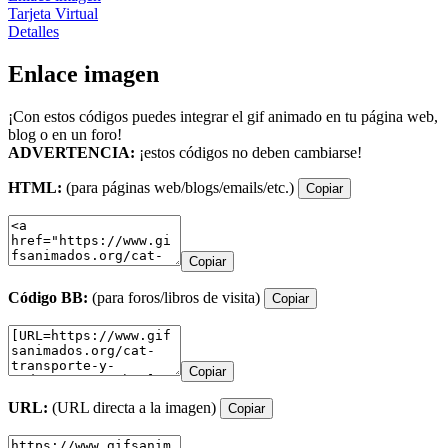
Tarjeta Virtual
Detalles
Enlace imagen
¡Con estos códigos puedes integrar el gif animado en tu página web,
blog o en un foro!
ADVERTENCIA:
¡estos códigos no deben cambiarse!
HTML:
(para páginas web/blogs/emails/etc.)
Copiar
Copiar
Código BB:
(para foros/libros de visita)
Copiar
Copiar
URL:
(URL directa a la imagen)
Copiar