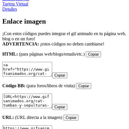
Tarjeta Virtual
Detalles
Enlace imagen
¡Con estos códigos puedes integrar el gif animado en tu página web,
blog o en un foro!
ADVERTENCIA:
¡estos códigos no deben cambiarse!
HTML:
(para páginas web/blogs/emails/etc.)
Copiar
Copiar
Código BB:
(para foros/libros de visita)
Copiar
Copiar
URL:
(URL directa a la imagen)
Copiar