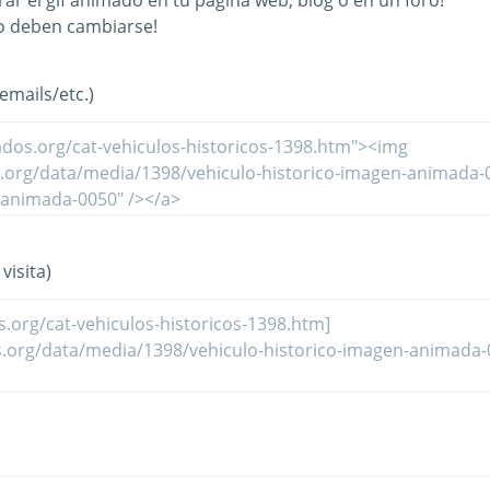
ar el gif animado en tu página web, blog o en un foro!
o deben cambiarse!
mails/etc.)
visita)