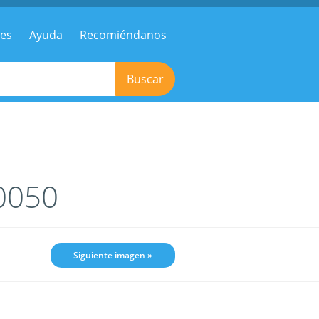
res
Ayuda
Recomiéndanos
Buscar
-0050
Siguiente imagen »