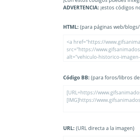
¡Con estos códigos puedes integr
ADVERTENCIA:
¡estos códigos n
HTML:
(para páginas web/blogs/e
Código BB:
(para foros/libros de 
URL:
(URL directa a la imagen)