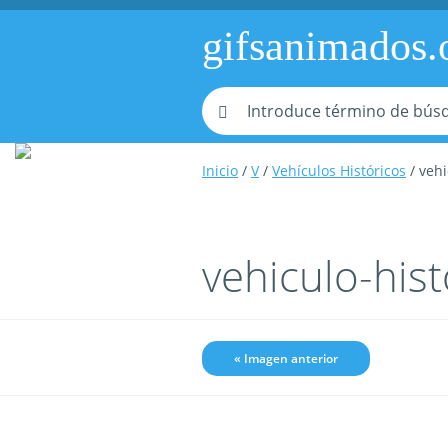
gifsanimados.
Inicio
/
V
/
Vehículos Históricos
/ veh
vehiculo-his
« Imagen anterior