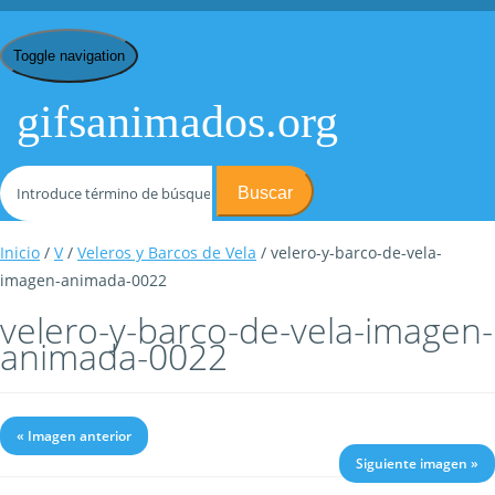
Toggle navigation
gifsanimados.org
Buscar
Inicio
/
V
/
Veleros y Barcos de Vela
/ velero-y-barco-de-vela-
imagen-animada-0022
velero-y-barco-de-vela-imagen-
animada-0022
« Imagen anterior
Siguiente imagen »