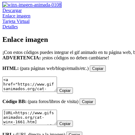
Descargar
Enlace imagen
Tarjeta Virtual
Detalles
Enlace imagen
¡Con estos códigos puedes integrar el gif animado en tu página web, b
ADVERTENCIA:
¡estos códigos no deben cambiarse!
HTML:
(para páginas web/blogs/emails/etc.)
Copiar
Copiar
Código BB:
(para foros/libros de visita)
Copiar
Copiar
URL:
(URL directa a la imagen)
Copiar