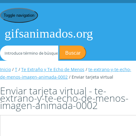
Toggle navigation
gifsanimados.org
Buscar
Inicio
/
T
/
Te Extraño y Te Echo de Menos
/
te-extrano-y-te-echo-
de-menos-imagen-animada-0002
/ Enviar tarjeta virtual
Enviar tarjeta virtual - te-
extrano-y-te-echo-de-menos-
imagen-animada-0002