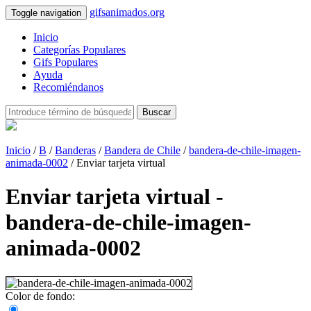
gifsanimados.org
Toggle navigation
Inicio
Categorías Populares
Gifs Populares
Ayuda
Recomiéndanos
Buscar
Inicio
/
B
/
Banderas
/
Bandera de Chile
/
bandera-de-chile-imagen-
animada-0002
/ Enviar tarjeta virtual
Enviar tarjeta virtual -
bandera-de-chile-imagen-
animada-0002
Color de fondo: