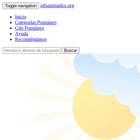
gifsanimados.org
Toggle navigation
Inicio
Categorías Populares
Gifs Populares
Ayuda
Recomiéndanos
Buscar