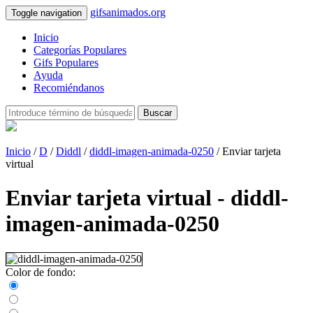
gifsanimados.org
Toggle navigation
Inicio
Categorías Populares
Gifs Populares
Ayuda
Recomiéndanos
Buscar
Inicio
/
D
/
Diddl
/
diddl-imagen-animada-0250
/ Enviar tarjeta
virtual
Enviar tarjeta virtual - diddl-
imagen-animada-0250
Color de fondo: