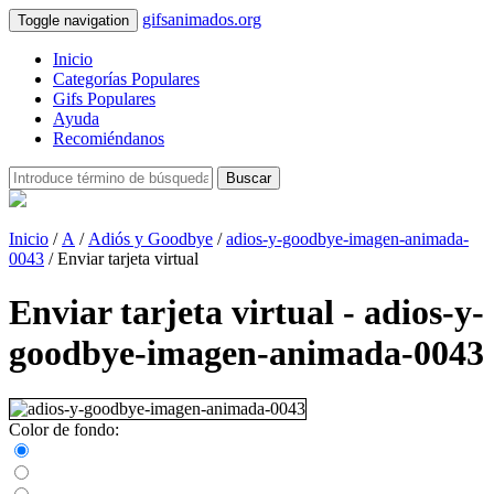
gifsanimados.org
Toggle navigation
Inicio
Categorías Populares
Gifs Populares
Ayuda
Recomiéndanos
Buscar
Inicio
/
A
/
Adiós y Goodbye
/
adios-y-goodbye-imagen-animada-
0043
/ Enviar tarjeta virtual
Enviar tarjeta virtual - adios-y-
goodbye-imagen-animada-0043
Color de fondo: