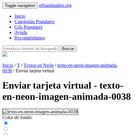
gifsanimados.org
Toggle navigation
Inicio
Categorías Populares
Gifs Populares
Ayuda
Recomiéndanos
Buscar
Inicio
/
T
/
Textos en Neón
/
texto-en-neon-imagen-animada-
0038
/ Enviar tarjeta virtual
Enviar tarjeta virtual - texto-
en-neon-imagen-animada-0038
Color de fondo: