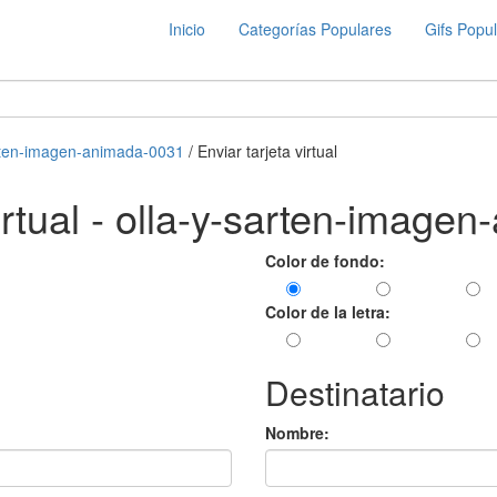
Inicio
Categorías Populares
Gifs Popu
arten-imagen-animada-0031
/ Enviar tarjeta virtual
virtual - olla-y-sarten-imag
Color de fondo:
Color de la letra:
Destinatario
Nombre: