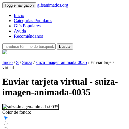
gifsanimados.org
Toggle navigation
Inicio
Categorías Populares
Gifs Populares
Ayuda
Recomiéndanos
Buscar
Inicio
/
S
/
Suiza
/
suiza-imagen-animada-0035
/ Enviar tarjeta
virtual
Enviar tarjeta virtual - suiza-
imagen-animada-0035
Color de fondo: