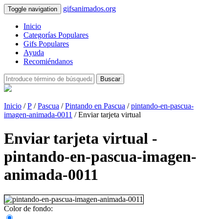
gifsanimados.org
Toggle navigation
Inicio
Categorías Populares
Gifs Populares
Ayuda
Recomiéndanos
Buscar
Inicio
/
P
/
Pascua
/
Pintando en Pascua
/
pintando-en-pascua-
imagen-animada-0011
/ Enviar tarjeta virtual
Enviar tarjeta virtual -
pintando-en-pascua-imagen-
animada-0011
Color de fondo: