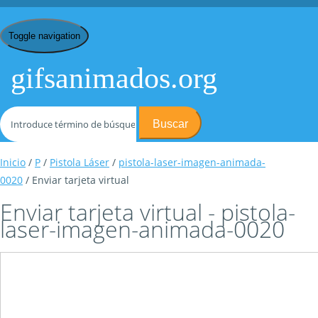
Toggle navigation
gifsanimados.org
Buscar
Inicio
/
P
/
Pistola Láser
/
pistola-laser-imagen-animada-
0020
/ Enviar tarjeta virtual
Enviar tarjeta virtual - pistola-
laser-imagen-animada-0020