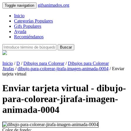
gifsanimados.org
Toggle navigation
Inicio
Categorías Populares
Gifs Populares
Ayuda
Recomiéndanos
Buscar
Inicio
/
D
/
Dibujos para Colorear
/
Dibujos para Colorear
Jirafas
/
dibujo-para-colorear-jirafa-imagen-animada-0004
/ Enviar
tarjeta virtual
Enviar tarjeta virtual - dibujo-
para-colorear-jirafa-imagen-
animada-0004
Color de fondo: