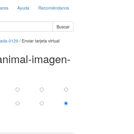
lares
Ayuda
Recomiéndanos
Buscar
mada-0129
/ Enviar tarjeta virtual
r-animal-imagen-