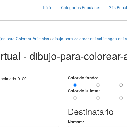
Inicio
Categorías Populares
Gifs Popu
jos para Colorear Animales
/
dibujo-para-colorear-animal-imagen-ani
virtual - dibujo-para-colorea
Color de fondo:
Color de la letra:
Destinatario
Nombre: