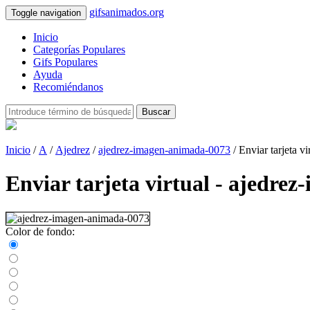
gifsanimados.org
Toggle navigation
Inicio
Categorías Populares
Gifs Populares
Ayuda
Recomiéndanos
Buscar
Inicio
/
A
/
Ajedrez
/
ajedrez-imagen-animada-0073
/ Enviar tarjeta vi
Enviar tarjeta virtual - ajedr
Color de fondo: