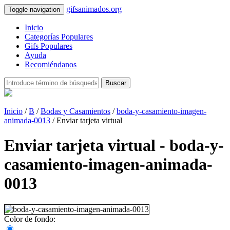
gifsanimados.org
Toggle navigation
Inicio
Categorías Populares
Gifs Populares
Ayuda
Recomiéndanos
Buscar
Inicio
/
B
/
Bodas y Casamientos
/
boda-y-casamiento-imagen-
animada-0013
/ Enviar tarjeta virtual
Enviar tarjeta virtual - boda-y-
casamiento-imagen-animada-
0013
Color de fondo: