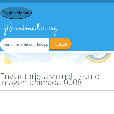
Toggle navigation
gifsanimados.org
Buscar
Inicio
/
S
/
Sumo
/
sumo-imagen-animada-0008
/ Enviar tarjeta
virtual
Enviar tarjeta virtual - sumo-
imagen-animada-0008