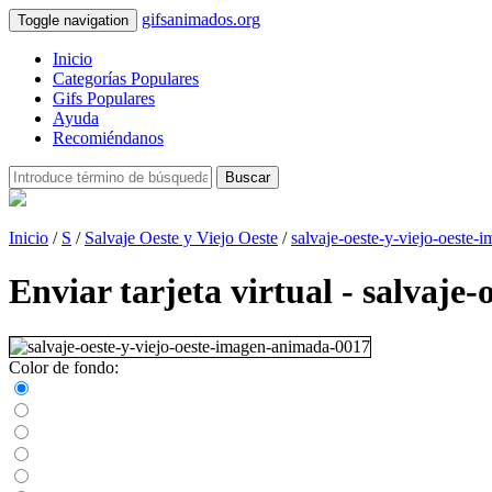
gifsanimados.org
Toggle navigation
Inicio
Categorías Populares
Gifs Populares
Ayuda
Recomiéndanos
Buscar
Inicio
/
S
/
Salvaje Oeste y Viejo Oeste
/
salvaje-oeste-y-viejo-oeste
Enviar tarjeta virtual - salvaj
Color de fondo: