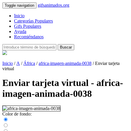
gifsanimados.org
Toggle navigation
Inicio
Categorías Populares
Gifs Populares
Ayuda
Recomiéndanos
Buscar
Inicio
/
A
/
África
/
africa-imagen-animada-0038
/ Enviar tarjeta
virtual
Enviar tarjeta virtual - africa-
imagen-animada-0038
Color de fondo: