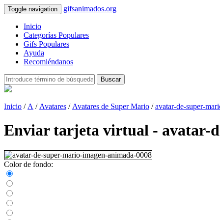
gifsanimados.org
Toggle navigation
Inicio
Categorías Populares
Gifs Populares
Ayuda
Recomiéndanos
Buscar
Inicio
/
A
/
Avatares
/
Avatares de Super Mario
/
avatar-de-super-mar
Enviar tarjeta virtual - avata
Color de fondo: