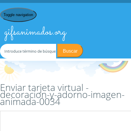
Toggle navigation
gifsanimados.org
Buscar
Inicio
/
D
/
Decoraciones y Adornos
/
decoracion-y-adorno-imagen-
animada-0034
/ Enviar tarjeta virtual
Enviar tarjeta virtual -
decoracion-y-adorno-imagen-
animada-0034