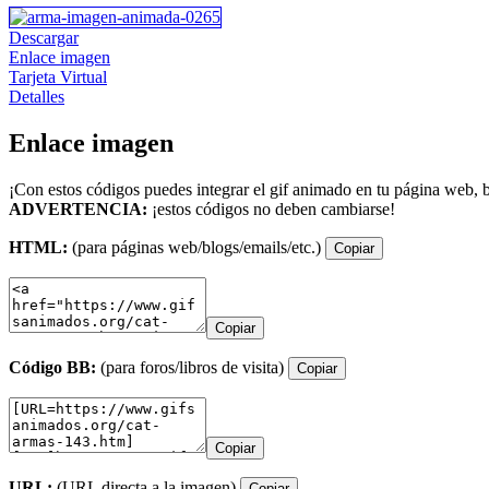
Descargar
Enlace imagen
Tarjeta Virtual
Detalles
Enlace imagen
¡Con estos códigos puedes integrar el gif animado en tu página web, b
ADVERTENCIA:
¡estos códigos no deben cambiarse!
HTML:
(para páginas web/blogs/emails/etc.)
Copiar
Copiar
Código BB:
(para foros/libros de visita)
Copiar
Copiar
URL:
(URL directa a la imagen)
Copiar