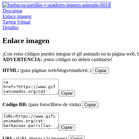
Descargar
Enlace imagen
Tarjeta Virtual
Detalles
Enlace imagen
¡Con estos códigos puedes integrar el gif animado en tu página web, b
ADVERTENCIA:
¡estos códigos no deben cambiarse!
HTML:
(para páginas web/blogs/emails/etc.)
Copiar
Copiar
Código BB:
(para foros/libros de visita)
Copiar
Copiar
URL:
(URL directa a la imagen)
Copiar