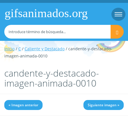
gifsanimados.org
Togg
navi
Inicio
/
C
/
Caliente y Destacado
/ candente-y-destacado-
imagen-animada-0010
candente-y-destacado-
imagen-animada-0010
« Imagen anterior
Siguiente imagen »