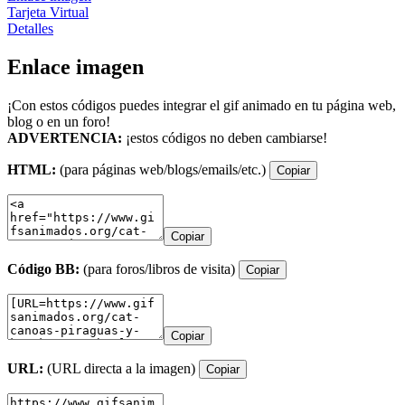
Tarjeta Virtual
Detalles
Enlace imagen
¡Con estos códigos puedes integrar el gif animado en tu página web,
blog o en un foro!
ADVERTENCIA:
¡estos códigos no deben cambiarse!
HTML:
(para páginas web/blogs/emails/etc.)
Copiar
Copiar
Código BB:
(para foros/libros de visita)
Copiar
Copiar
URL:
(URL directa a la imagen)
Copiar