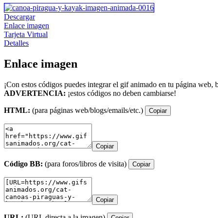
Descargar
Enlace imagen
Tarjeta Virtual
Detalles
Enlace imagen
¡Con estos códigos puedes integrar el gif animado en tu página web, b
ADVERTENCIA:
¡estos códigos no deben cambiarse!
HTML:
(para páginas web/blogs/emails/etc.)
Copiar
Copiar
Código BB:
(para foros/libros de visita)
Copiar
Copiar
URL:
(URL directa a la imagen)
Copiar