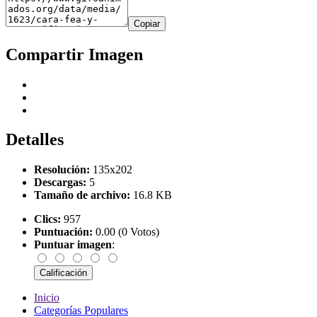
Copiar
Compartir Imagen
Detalles
Resolución:
135x202
Descargas:
5
Tamaño de archivo:
16.8 KB
Clics:
957
Puntuación:
0.00 (0 Votos)
Puntuar imagen
:
Inicio
Categorías Populares