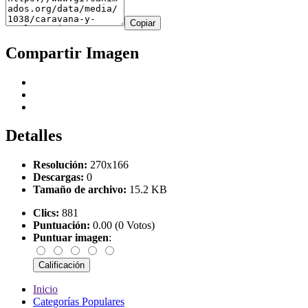
Copiar
Compartir Imagen
Detalles
Resolución:
270x166
Descargas:
0
Tamaño de archivo:
15.2 KB
Clics:
881
Puntuación:
0.00 (0 Votos)
Puntuar imagen
:
Inicio
Categorías Populares