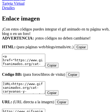
Tarjeta Virtual
Detalles
Enlace imagen
¡Con estos códigos puedes integrar el gif animado en tu página web,
blog o en un foro!
ADVERTENCIA:
¡estos códigos no deben cambiarse!
HTML:
(para páginas web/blogs/emails/etc.)
Copiar
Copiar
Código BB:
(para foros/libros de visita)
Copiar
Copiar
URL:
(URL directa a la imagen)
Copiar