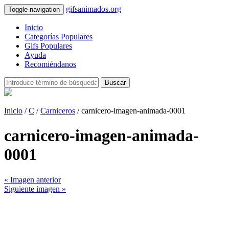
gifsanimados.org
Toggle navigation
Inicio
Categorías Populares
Gifs Populares
Ayuda
Recomiéndanos
Buscar
Inicio
/
C
/
Carniceros
/ carnicero-imagen-animada-0001
carnicero-imagen-animada-
0001
« Imagen anterior
Siguiente imagen »