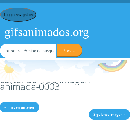
Toggle navigation
gifsanimados.org
Buscar
Inicio
/
C
/
Carteles de Free
/ cartel-de-free-imagen-animada-0003
cartel-de-free-imagen-
animada-0003
« Imagen anterior
Siguiente imagen »