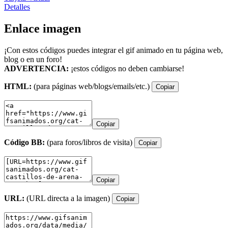
Detalles
Enlace imagen
¡Con estos códigos puedes integrar el gif animado en tu página web,
blog o en un foro!
ADVERTENCIA:
¡estos códigos no deben cambiarse!
HTML:
(para páginas web/blogs/emails/etc.)
Copiar
Copiar
Código BB:
(para foros/libros de visita)
Copiar
Copiar
URL:
(URL directa a la imagen)
Copiar