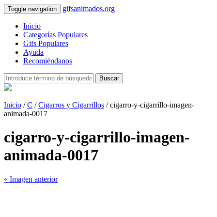
gifsanimados.org
Toggle navigation
Inicio
Categorías Populares
Gifs Populares
Ayuda
Recomiéndanos
Buscar
Inicio
/
C
/
Cigarros y Cigarrillos
/ cigarro-y-cigarrillo-imagen-
animada-0017
cigarro-y-cigarrillo-imagen-
animada-0017
« Imagen anterior