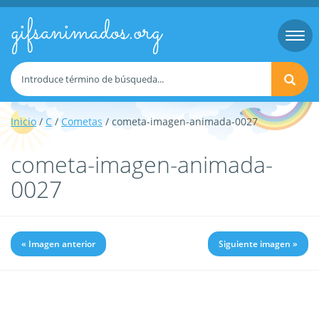
gifsanimados.org
Togg
navi
Inicio
/
C
/
Cometas
/ cometa-imagen-animada-0027
cometa-imagen-animada-
0027
« Imagen anterior
Siguiente imagen »