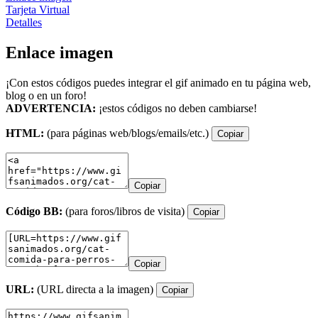
Tarjeta Virtual
Detalles
Enlace imagen
¡Con estos códigos puedes integrar el gif animado en tu página web,
blog o en un foro!
ADVERTENCIA:
¡estos códigos no deben cambiarse!
HTML:
(para páginas web/blogs/emails/etc.)
Copiar
Copiar
Código BB:
(para foros/libros de visita)
Copiar
Copiar
URL:
(URL directa a la imagen)
Copiar