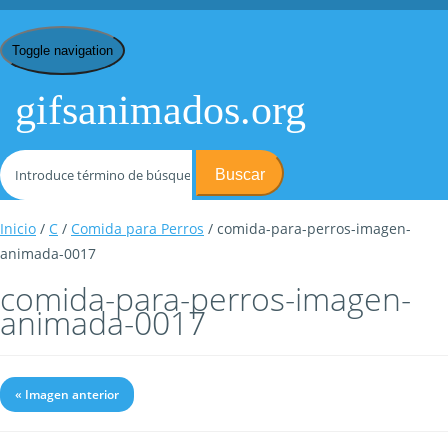
Toggle navigation
gifsanimados.org
Buscar
Inicio
/
C
/
Comida para Perros
/ comida-para-perros-imagen-
animada-0017
comida-para-perros-imagen-
animada-0017
« Imagen anterior