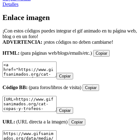
Detalles
Enlace imagen
¡Con estos códigos puedes integrar el gif animado en tu página web,
blog o en un foro!
ADVERTENCIA:
¡estos códigos no deben cambiarse!
HTML:
(para páginas web/blogs/emails/etc.)
Copiar
Copiar
Código BB:
(para foros/libros de visita)
Copiar
Copiar
URL:
(URL directa a la imagen)
Copiar