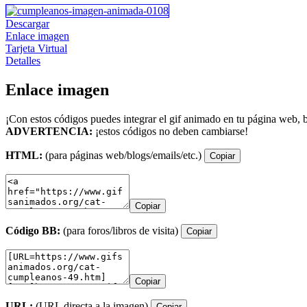
Descargar
Enlace imagen
Tarjeta Virtual
Detalles
Enlace imagen
¡Con estos códigos puedes integrar el gif animado en tu página web, b
ADVERTENCIA:
¡estos códigos no deben cambiarse!
HTML:
(para páginas web/blogs/emails/etc.)
Copiar
Copiar
Código BB:
(para foros/libros de visita)
Copiar
Copiar
URL:
(URL directa a la imagen)
Copiar