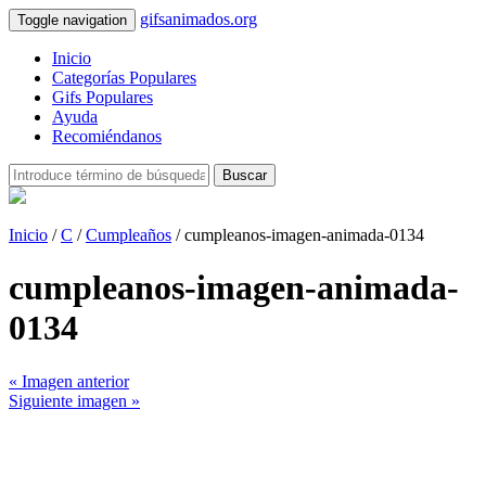
gifsanimados.org
Toggle navigation
Inicio
Categorías Populares
Gifs Populares
Ayuda
Recomiéndanos
Buscar
Inicio
/
C
/
Cumpleaños
/ cumpleanos-imagen-animada-0134
cumpleanos-imagen-animada-
0134
« Imagen anterior
Siguiente imagen »