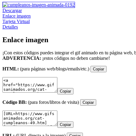
Descargar
Enlace imagen
Tarjeta Virtual
Detalles
Enlace imagen
¡Con estos códigos puedes integrar el gif animado en tu página web, b
ADVERTENCIA:
¡estos códigos no deben cambiarse!
HTML:
(para páginas web/blogs/emails/etc.)
Copiar
Copiar
Código BB:
(para foros/libros de visita)
Copiar
Copiar
URL:
(URL directa a la imagen)
Copiar