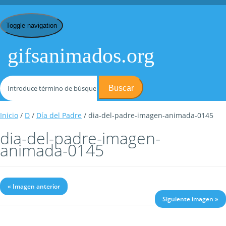
Toggle navigation
gifsanimados.org
Buscar
Inicio
/
D
/
Día del Padre
/ dia-del-padre-imagen-animada-0145
dia-del-padre-imagen-
animada-0145
« Imagen anterior
Siguiente imagen »