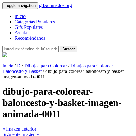
gifsanimados.org
Toggle navigation
Inicio
Categorías Populares
Gifs Populares
Ayuda
Recomiéndanos
Buscar
Inicio
/
D
/
Dibujos para Colorear
/
Dibujos para Colorear
Baloncesto y Basket
/ dibujo-para-colorear-baloncesto-y-basket-
imagen-animada-0011
dibujo-para-colorear-
baloncesto-y-basket-imagen-
animada-0011
« Imagen anterior
Siguiente imagen »