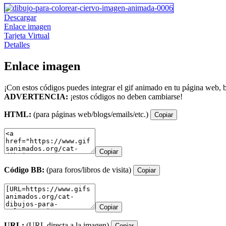
Descargar
Enlace imagen
Tarjeta Virtual
Detalles
Enlace imagen
¡Con estos códigos puedes integrar el gif animado en tu página web, b
ADVERTENCIA:
¡estos códigos no deben cambiarse!
HTML:
(para páginas web/blogs/emails/etc.)
Copiar
Copiar
Código BB:
(para foros/libros de visita)
Copiar
Copiar
URL:
(URL directa a la imagen)
Copiar