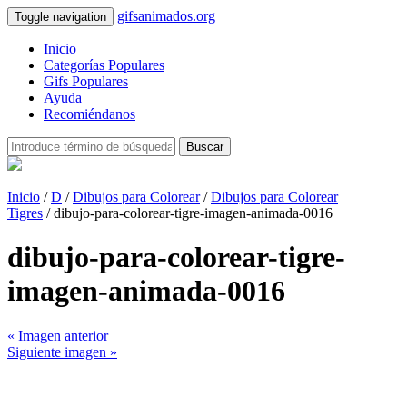
gifsanimados.org
Toggle navigation
Inicio
Categorías Populares
Gifs Populares
Ayuda
Recomiéndanos
Buscar
Inicio
/
D
/
Dibujos para Colorear
/
Dibujos para Colorear
Tigres
/ dibujo-para-colorear-tigre-imagen-animada-0016
dibujo-para-colorear-tigre-
imagen-animada-0016
« Imagen anterior
Siguiente imagen »