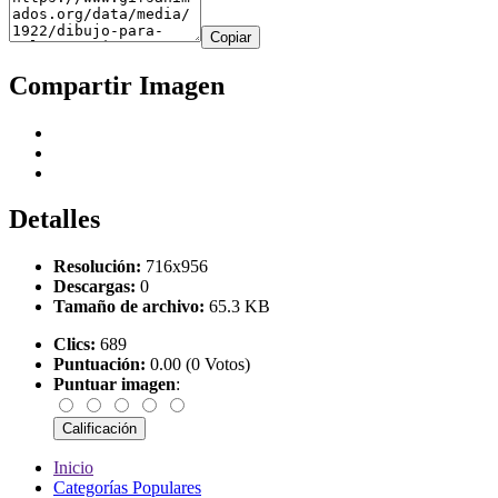
Copiar
Compartir Imagen
Detalles
Resolución:
716x956
Descargas:
0
Tamaño de archivo:
65.3 KB
Clics:
689
Puntuación:
0.00 (0 Votos)
Puntuar imagen
:
Inicio
Categorías Populares