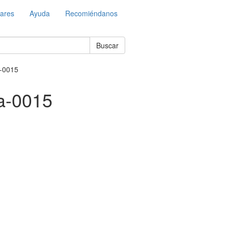
lares
Ayuda
Recomiéndanos
Buscar
a-0015
a-0015