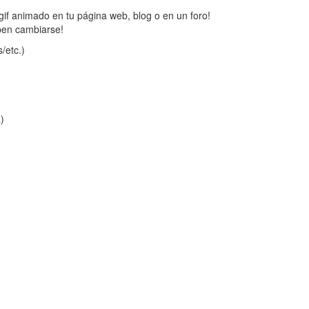
gif animado en tu página web, blog o en un foro!
ben cambiarse!
/etc.)
a)