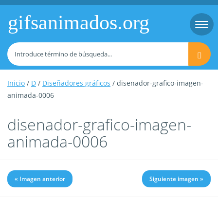
gifsanimados.org
Togg
navi
Inicio
/
D
/
Diseñadores gráficos
/ disenador-grafico-imagen-
animada-0006
disenador-grafico-imagen-
animada-0006
« Imagen anterior
Siguiente imagen »